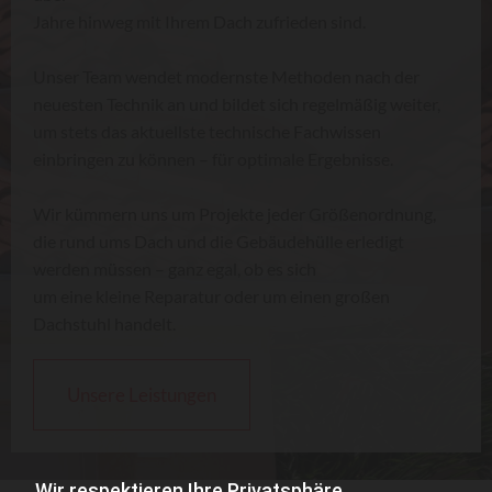
Jahre hinweg mit Ihrem Dach zufrieden sind.
Unser Team wendet modernste Methoden nach der
neuesten Technik an und bildet sich regelmäßig weiter,
um stets das aktuellste technische Fachwissen
einbringen zu können – für optimale Ergebnisse.
Wir kümmern uns um Projekte jeder Größenordnung,
die rund ums Dach und die Gebäudehülle erledigt
werden müssen – ganz egal, ob es sich
um eine kleine Reparatur oder um einen großen
Dachstuhl handelt.
Unsere Leistungen
Wir respektieren Ihre Privatsphäre