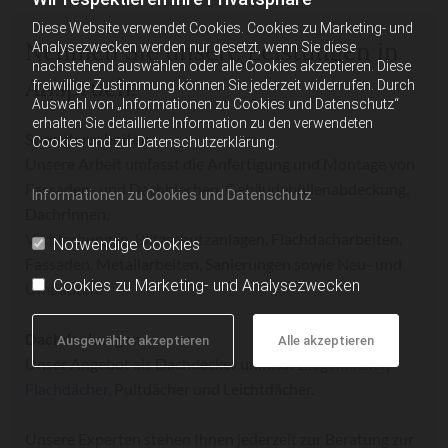
Diese Website verwendet Cookies. Cookies zu Marketing- und
Nehmen Sie unsere Leistungen in
Analysezwecken werden nur gesetzt, wenn Sie diese
nachstehend auswählen oder alle Cookies akzeptieren. Diese
Anspruch:
freiwillige Zustimmung können Sie jederzeit widerrufen. Durch
Auswahl von „Informationen zu Cookies und Datenschutz“
erhalten Sie detaillierte Information zu den verwendeten
Spenglerarbeiten
Cookies und zur Datenschutzerklärung.
Unsere Arbeit umfasst die Anfertigung und Montage von
Fassaden- und Dachblechen, Gebäudehüllenabdeckung,
Informationen zu Cookies und Datenschutz
Dachrinnen,
Verblechungen, Blitzschutzanlagen, Flachdacharbeiten,
Notwendige Cookies
Fassaden, Metallarbeiten, Sanierungen sowie Neu- und
Cookies zu Marketing- und Analysezwecken
Umbauten.
Dachdeckungen
Ausgewählte akzeptieren
Alle akzeptieren
Unser Angebot als Dachdecker umfasst Ziegeldächer,
Flachdächer
, Pultdächer und Leichtdächer.
Unsere Experten stehen Ihnen jederzeit zur Beratung zur